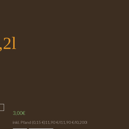
,2l
Spei
3,00
€
inkl. Pfand (0,15 €)11,90 €/l11,90 €/l0,200l