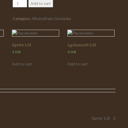
Ginger
Add to cart
Beer
0,2l
Category:
Alkoholfreie Getränke
quantity
Sprite 1,0l
Lycheesaft 1,0l
4,50
€
4,00
€
Add to cart
Add to cart
on
Sprite 1,0l