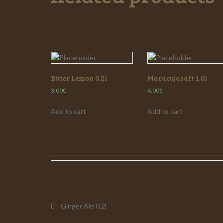
Bitter Lemon 0,2l
Maracujasaft 1,0l
3,00
€
4,00
€
Add to cart
Add to cart
Beitragsnavigati
Ginger Ale 0,2l