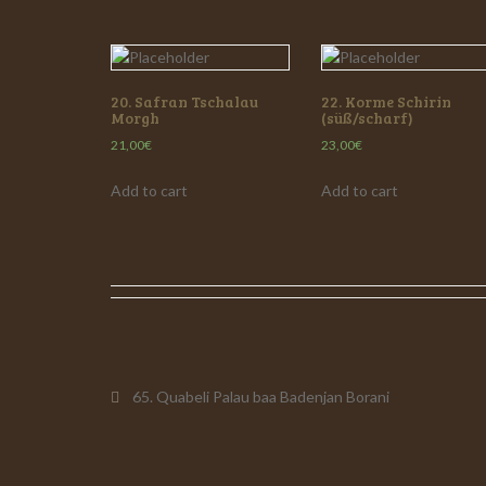
20. Safran Tschalau
22. Korme Schirin
Morgh
(süß/scharf)
21,00
€
23,00
€
Add to cart
Add to cart
Beitragsnavigati
65. Quabeli Palau baa Badenjan Borani