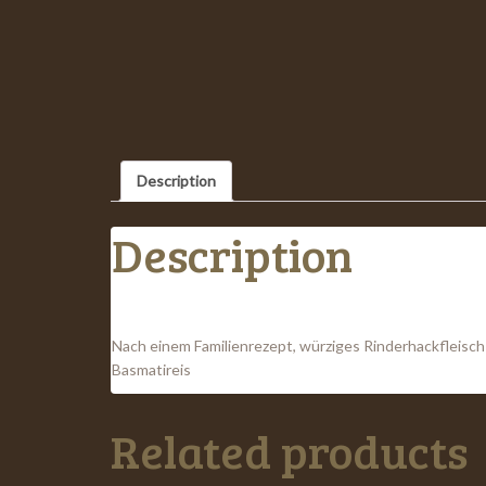
Description
Description
Nach einem Familienrezept, würziges Rinderhackfleisch 
Basmatireis
Related products