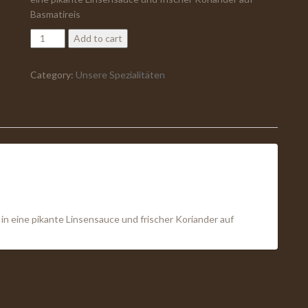
Basmatireis
27.
Add to cart
Kofta
Tschalau
Category:
Unsere Spezialitäten
quantity
in eine pikante Linsensauce und frischer Koriander auf