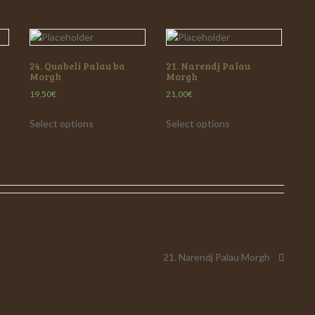
24. Quabeli Palau ba
21. Narendj Palau
Morgh
Morgh
19,50
€
21,00
€
Select options
Select options
on
21. Narendj Palau Morgh