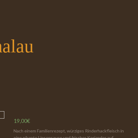
halau
Spei
19,00
€
Nach einem Familienrezept, würziges Rinderhackfleisch in
eine pikante Linsensauce und frischer Koriander auf