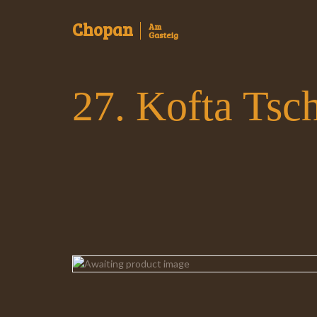
Chopan
Am
Gasteig
27. Kofta Tsc